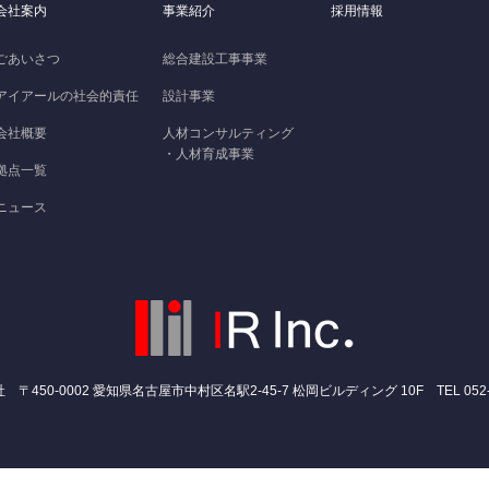
会社案内
事業紹介
採用情報
ごあいさつ
総合建設工事事業
アイアールの社会的責任
設計事業
会社概要
人材コンサルティング
・人材育成事業
拠点一覧
ニュース
450-0002 愛知県名古屋市中村区名駅2-45-7 松岡ビルディング 10F TEL 052-