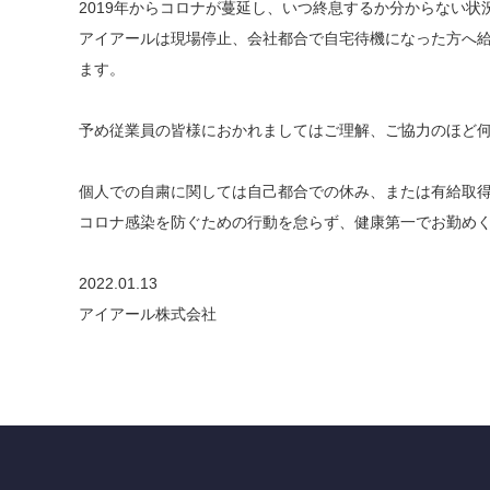
2019年からコロナが蔓延し、いつ終息するか分からない状
アイアールは現場停止、会社都合で自宅待機になった方へ給
ます。
予め従業員の皆様におかれましてはご理解、ご協力のほど
個人での自粛に関しては自己都合での休み、または有給取
コロナ感染を防ぐための行動を怠らず、健康第一でお勤め
2022.01.13
アイアール株式会社